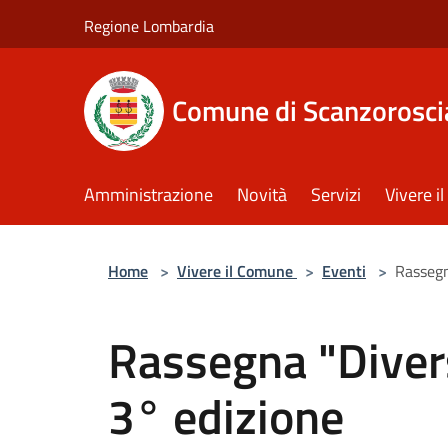
Salta al contenuto principale
Regione Lombardia
Comune di Scanzorosci
Amministrazione
Novità
Servizi
Vivere 
Home
>
Vivere il Comune
>
Eventi
>
Rassegn
Rassegna "Divers
3° edizione