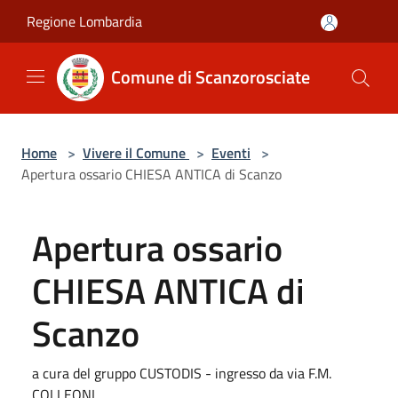
Salta al contenuto principale
Regione Lombardia
Comune di Scanzorosciate
Home
>
Vivere il Comune
>
Eventi
>
Apertura ossario CHIESA ANTICA di Scanzo
Apertura ossario
CHIESA ANTICA di
Scanzo
a cura del gruppo CUSTODIS - ingresso da via F.M.
COLLEONI