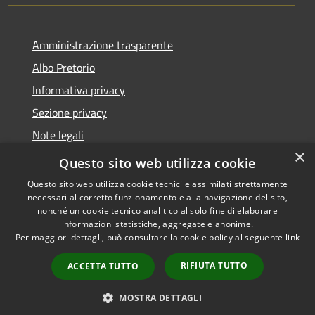
Amministrazione trasparente
Albo Pretorio
Informativa privacy
Sezione privacy
Note legali
×
Dichiarazione di accessibilità
Questo sito web utilizza cookie
Questo sito web utilizza cookie tecnici e assimilati strettamente
necessari al corretto funzionamento e alla navigazione del sito,
nonché un cookie tecnico analitico al solo fine di elaborare
informazioni statistiche, aggregate e anonime.
RSS
Copyright © 2026 • Comune di
Per maggiori dettagli, può consultare la cookie policy al seguente
link
Accessibilità
Scanzorosciate • Powered by
Privacy
Municipium
Accesso
•
RIFIUTA TUTTO
ACCETTA TUTTO
Cookie
redazione
Mappa del sito
MOSTRA DETTAGLI