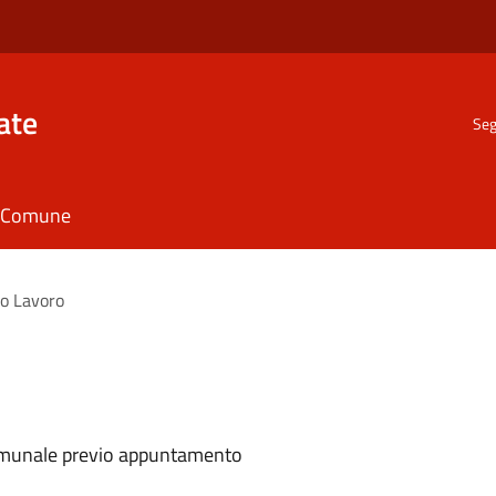
ate
Seg
il Comune
lo Lavoro
comunale previo appuntamento