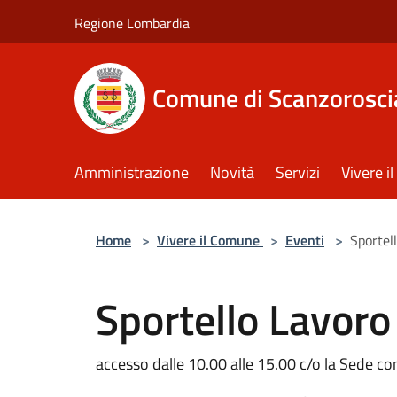
Salta al contenuto principale
Regione Lombardia
Comune di Scanzorosci
Amministrazione
Novità
Servizi
Vivere 
Home
>
Vivere il Comune
>
Eventi
>
Sportel
Sportello Lavoro
accesso dalle 10.00 alle 15.00 c/o la Sede 