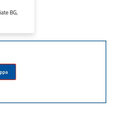
iate BG,
appa