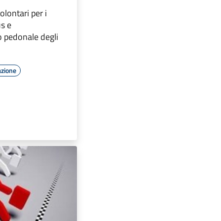
olontari per i
us e
 pedonale degli
azione