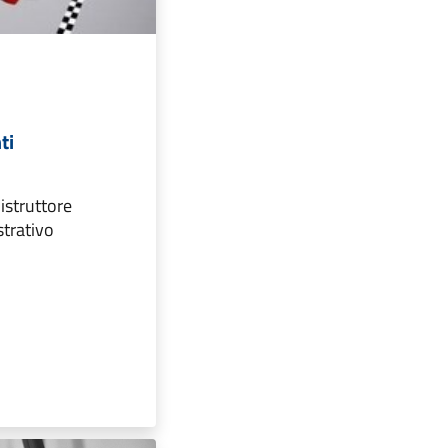
ti
istruttore
trativo