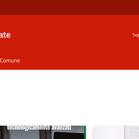
ate
Seg
il Comune