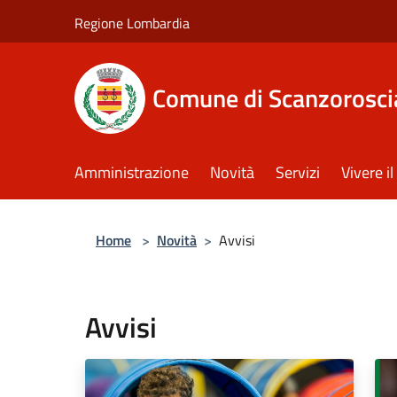
Salta al contenuto principale
Regione Lombardia
Comune di Scanzorosci
Amministrazione
Novità
Servizi
Vivere 
Home
>
Novità
>
Avvisi
Avvisi