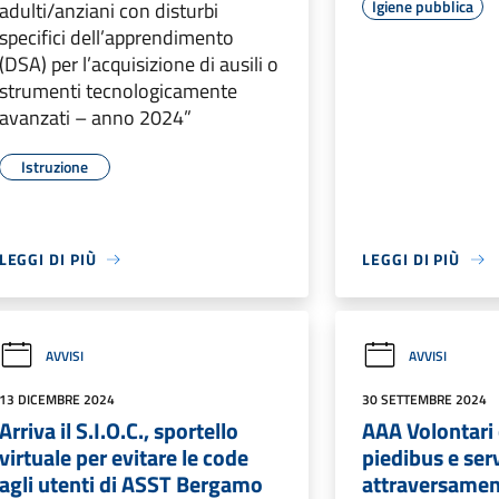
Igiene pubblica
adulti/anziani con disturbi
specifici dell’apprendimento
(DSA) per l’acquisizione di ausili o
strumenti tecnologicamente
avanzati – anno 2024”
Istruzione
LEGGI DI PIÙ
LEGGI DI PIÙ
AVVISI
AVVISI
13 DICEMBRE 2024
30 SETTEMBRE 2024
Arriva il S.I.O.C., sportello
AAA Volontari 
virtuale per evitare le code
piedibus e serv
agli utenti di ASST Bergamo
attraversame