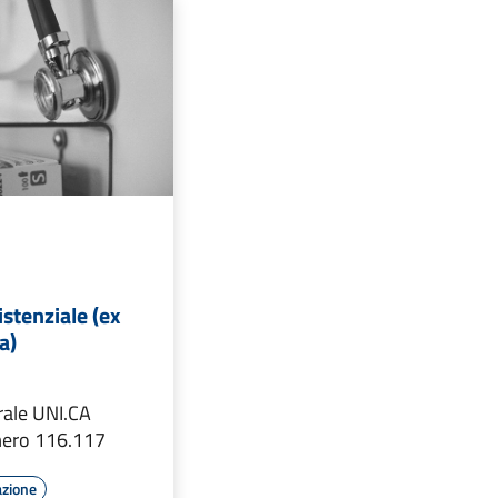
istenziale (ex
a)
rale UNI.CA
ero 116.117
azione