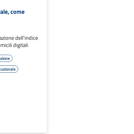
tale, come
azione dell'indice
icili digitali
azione
tuzionale