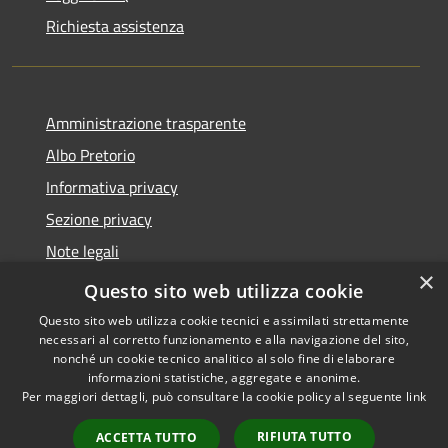
Richiesta assistenza
Amministrazione trasparente
Albo Pretorio
Informativa privacy
Sezione privacy
Note legali
×
Dichiarazione di accessibilità
Questo sito web utilizza cookie
Questo sito web utilizza cookie tecnici e assimilati strettamente
necessari al corretto funzionamento e alla navigazione del sito,
nonché un cookie tecnico analitico al solo fine di elaborare
informazioni statistiche, aggregate e anonime.
RSS
Copyright © 2026 • Comune di
Per maggiori dettagli, può consultare la cookie policy al seguente
link
Accessibilità
Scanzorosciate • Powered by
Privacy
Municipium
Accesso
•
RIFIUTA TUTTO
ACCETTA TUTTO