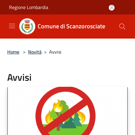
Salta al contenuto principale
Regione Lombardia
Comune di Scanzorosciate
Home
>
Novità
>
Avvisi
Avvisi